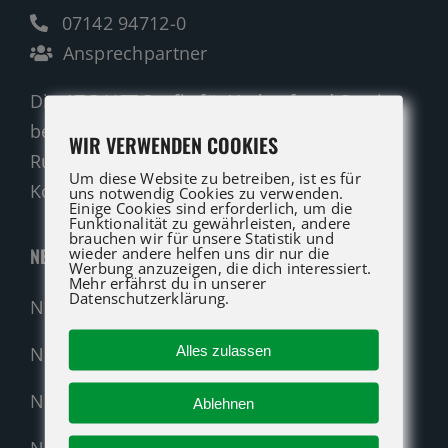
07142 94712-0
Ansprechpartner
Die ATG LIFT Profis für Verkauf und Service
beraten Sie gerne.
WIR VERWENDEN COOKIES
Rufen Sie an oder nutzen Sie unser
Um diese Website zu betreiben, ist es für
Kontaktformular für eine Anfrage.
uns notwendig Cookies zu verwenden.
Einige Cookies sind erforderlich, um die
Funktionalität zu gewährleisten, andere
brauchen wir für unsere Statistik und
wieder andere helfen uns dir nur die
NEUMASCHINEN
Werbung anzuzeigen, die dich interessiert.
Mehr erfährst du in unserer
Datenschutzerklärung.
Neumaschinen Übersicht
Alles zulassen
Neumaschinen Genie
Neumaschinen Merlo
Ablehnen
Nehmen Sie Kontakt auf!