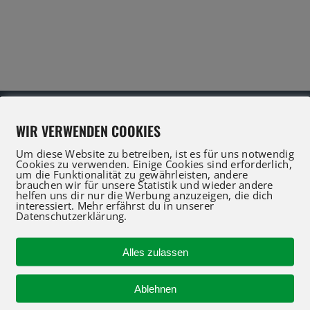
WIR VERWENDEN COOKIES
Um diese Website zu betreiben, ist es für uns notwendig
Cookies zu verwenden. Einige Cookies sind erforderlich,
um die Funktionalität zu gewährleisten, andere
IFT Profis für Verkauf und Service beraten Sie gerne
brauchen wir für unsere Statistik und wieder andere
helfen uns dir nur die Werbung anzuzeigen, die dich
 an oder nutzen Sie unser Kontaktformular für eine 
interessiert. Mehr erfährst du in unserer
Datenschutzerklärung.
Alles zulassen
R-KONTAKT
NEUMASCHINEN
Ablehnen