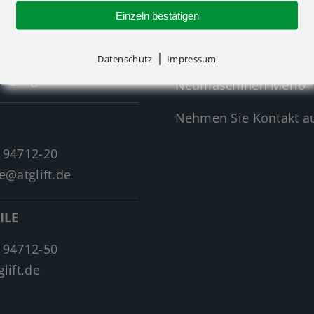
Einzeln bestätigen
Neumaschinen Übersi
Neumaschinen Genie
|
 94712-30
Datenschutz
Impressum
f@atglift.de
Neumaschinen Merlo
Nehmen Sie Kontakt au
 94712-20
e@atglift.de
ILE
 94712-50
lift.de