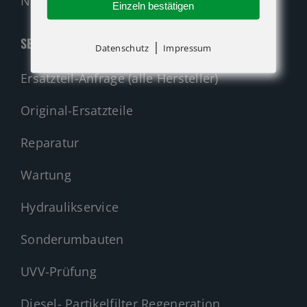
Nehmen Sie Kontakt auf!
Einzeln bestätigen
SERVICE
|
Datenschutz
Impressum
Ersatzteil-Anfrage (alle Hersteller)
Original-Ersatzteile
Reparatur
Wartung
Hydraulikservice
Sonderumbauten
UVV-Prüfung
Diesel- Partikelfilter Regeneration