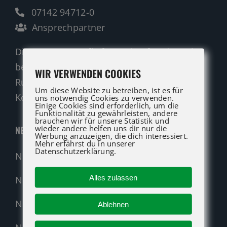
07142 94712-0
Ansprechpartner
Die ATG LIFT Profis für Verkauf und Service
beraten Sie gerne.
WIR VERWENDEN COOKIES
Rufen Sie an oder nutzen Sie unser
Um diese Website zu betreiben, ist es für
Kontaktformular für eine Anfrage.
uns notwendig Cookies zu verwenden.
Einige Cookies sind erforderlich, um die
Funktionalität zu gewährleisten, andere
brauchen wir für unsere Statistik und
wieder andere helfen uns dir nur die
NEUMASCHINEN
Werbung anzuzeigen, die dich interessiert.
Mehr erfährst du in unserer
Datenschutzerklärung.
Neumaschinen Übersicht
Alles zulassen
Neumaschinen Genie
Neumaschinen Merlo
Ablehnen