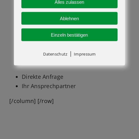
Alles zulassen
TF 30.9-115 L
P 30.10
Ablehnen
P 30.10 L
TF 33.7-115
Einzeln bestätigen
TF 33.7-115 L
TF 33.7 L G
|
Datenschutz
Impressum
TF 33.7 G
Direkte Anfrage
Ihr Ansprechpartner
[/column] [/row]