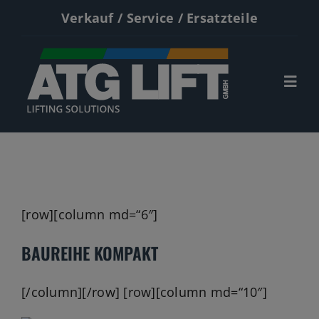
Zum
Verkauf / Service / Ersatzteile
Inhalt
springen
Togg
Navi
Start
Neumaschinen
Gebrauchte
[row][column md=“6″]
Service
BAUREIHE KOMPAKT
Kontakt
[/column][/row] [row][column md=“10″]