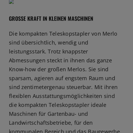
Jobs
News
GROSSE KRAFT IN KLEINEN MASCHINEN
Ersatzteile
Die kompakten Teleskopstapler von Merlo
sind übersichtlich, wendig und
Shop
leistungsstark. Trotz knappster
Abmessungen steckt in ihnen das ganze
Know-how der großen Merlos. Sie sind
sparsam, agieren auf engstem Raum und
sind zentimetergenau steuerbar. Mit ihren
flexiblen Ausstattungsmöglichkeiten sind
die kompakten Teleskopstapler ideale
Maschinen für Gartenbau- und
Landwirtschaftsbetriebe, für den
kommunalen Bereich und das Baugewerbe.