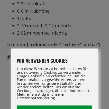
3,3 t Hubkraft
6,6 m Hubhöhe
115 PS
2,10 m breit, 2,12 m hoch
2,02 m hoch bei niedrig
[/column] [column md=“2″ xclass=“sidebar“]
MODELLVARIANTEN
WIR VERWENDEN COOKIES
Um diese Website zu betreiben, ist es für
P 27.6
uns notwendig Cookies zu verwenden.
Einige Cookies sind erforderlich, um die
P 27.6 PLUS
Funktionalität zu gewährleisten, andere
brauchen wir für unsere Statistik und
P 27.6 TOP
wieder andere helfen uns dir nur die
Werbung anzuzeigen, die dich interessiert.
TF 30.9 G
Mehr erfährst du in unserer
Datenschutzerklärung.
TF 30.9 L G
TF 30.9-115