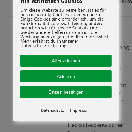
WIR VERWENDEN COOKIES
Mineralisches Hydraulikö
HVI 46
Um diese Website zu betreiben, ist es für
uns notwendig Cookies zu verwenden.
Einige Cookies sind erforderlich, um die
2 Gänge
Funktionalität zu gewährleisten, andere
GETRIEBE
brauchen wir für unsere Statistik und
elektrohydraulisch
wieder andere helfen uns dir nur die
Werbung anzuzeigen, die dich interessiert.
gesteuert
Mehr erfährst du in unserer
Datenschutzerklärung.
Vmax = 1.Gang / 2.Gang 
7 / 20 km/h
Alles zulassen
geschlossene Kabine
KABINE
geteilte Tür
Ablehnen
360 Grad Rundumsicht
Einzeln bestätigen
verstellbarer Sitz mit
Sicherheitsbeckengurt
Heizung
|
Datenschutz
Impressum
Front- Dach- und
Heckscheibenwischer