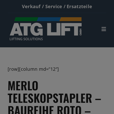
Zum
Verkauf / Service / Ersatzteile
Inhalt
springen
Togg
Navi
Start
Neumaschinen
[row][column md=“12″]
Gebrauchte
MERLO
Service
TELESKOPSTAPLER –
Kontakt
BAUREIHE ROTO –