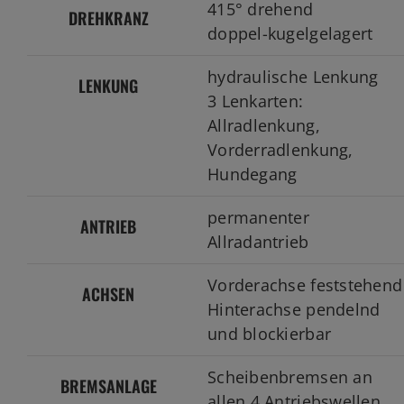
415° drehend
DREHKRANZ
doppel-kugelgelagert
hydraulische Lenkung
LENKUNG
3 Lenkarten:
Allradlenkung,
Vorderradlenkung,
Hundegang
permanenter
ANTRIEB
Allradantrieb
Vorderachse feststehend
ACHSEN
Hinterachse pendelnd
und blockierbar
Scheibenbremsen an
BREMSANLAGE
allen 4 Antriebswellen