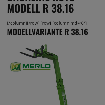
Jobs
MODELL R 38.16
News
[/column][/row] [row] [column md=“6″]
Ersatzteile
MODELLVARIANTE R 38.16
Shop