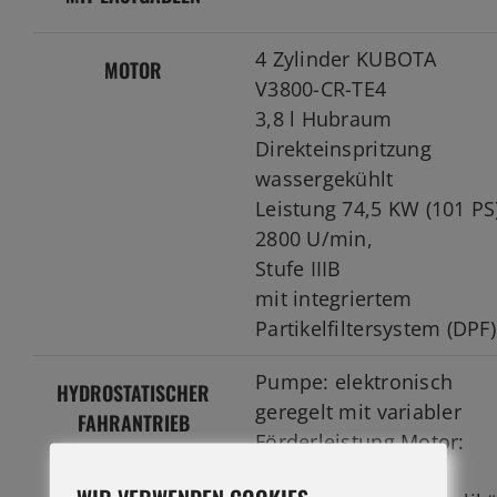
4 Zylinder KUBOTA
MOTOR
V3800-CR-TE4
3,8 l Hubraum
Direkteinspritzung
wassergekühlt
Leistung 74,5 KW (101 PS
2800 U/min,
Stufe IIIB
mit integriertem
Partikelfiltersystem (DPF)
Pumpe: elektronisch
HYDROSTATISCHER
geregelt mit variabler
FAHRANTRIEB
Förderleistung Motor:
Konstantmotor