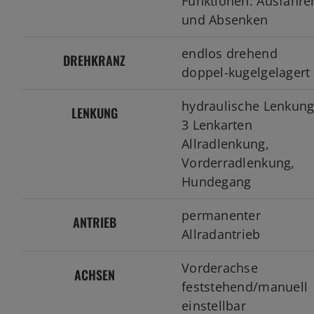
Funktionen: Ausfahre
und Absenken
endlos drehend
DREHKRANZ
doppel-kugelgelagert
hydraulische Lenkun
LENKUNG
3 Lenkarten
Allradlenkung,
Vorderradlenkung,
Hundegang
permanenter
ANTRIEB
Allradantrieb
Vorderachse
ACHSEN
feststehend/manuell
einstellbar