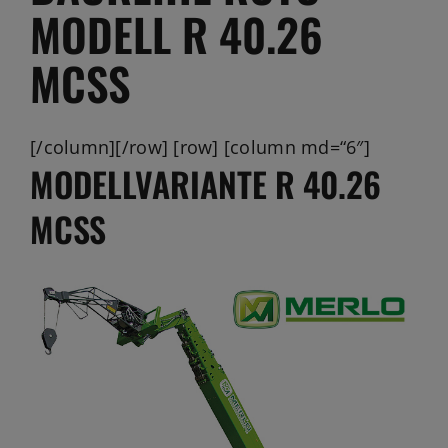
Jobs
MODELL R 40.26
News
MCSS
Ersatzteile
[/column][/row] [row] [column md=“6″]
Shop
MODELLVARIANTE R 40.26
MCSS