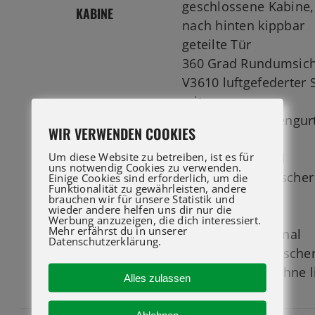
geschlossene Kabine,
KABINE
nach hinten kippbar
geteilte Tür
360 Grad Rundumsich
V3610 luftgefederter S
mit
Sicherheitsbeckengur
WIR VERWENDEN COOKIES
Heizung,
Um diese Website zu betreiben, ist es für
Front- Dach- und
uns notwendig Cookies zu verwenden.
Heckscheibenwischer
Einige Cookies sind erforderlich, um die
Funktionalität zu gewährleisten, andere
Sonnenrollo
brauchen wir für unsere Statistik und
wieder andere helfen uns dir nur die
5×1 Joystick
Werbung anzuzeigen, die dich interessiert.
Mehr erfährst du in unserer
elektroproportional
Datenschutzerklärung.
zweiter elektronische
Joystick in Armlehne l
Alles zulassen
V3520