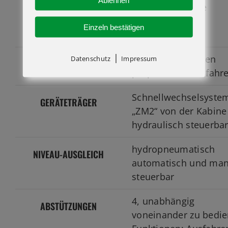
Ablehnen
vollelektronische
MERLIN-SYSTEM
Steuerung aller
Einzeln bestätigen
Funktionen
|
5-teilig über Ketten
Datenschutz
Impressum
TELESKOP-AUSLEGER
proportional ausfahr
Schnellwechselsyste
GERÄTETRÄGER
„ZM2“ von der Kabine
hydraulisch steuerba
hydropneumatisch
NIVEAU-AUSGLEICH
automatisch und man
steuerbar
4, unabhängig
ABSTÜTZUNGEN
voneinander zu bedie