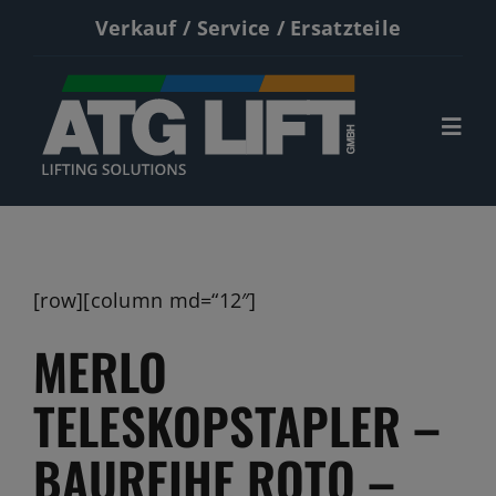
Zum
Verkauf / Service / Ersatzteile
Inhalt
springen
Togg
Navi
Start
Neumaschinen
[row][column md=“12″]
Gebrauchte
MERLO
Service
TELESKOPSTAPLER –
Kontakt
BAUREIHE ROTO –