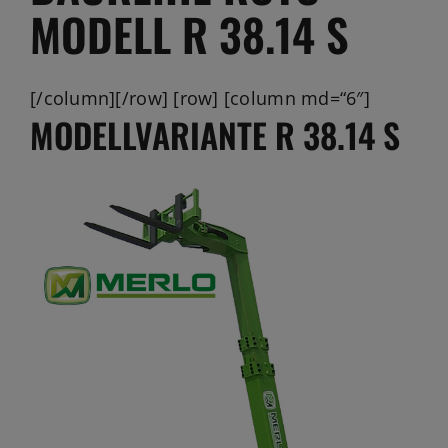
Jobs
MODELL R 38.14 S
News
[/column][/row] [row] [column md=“6″]
Ersatzteile
MODELLVARIANTE R 38.14 S
Shop