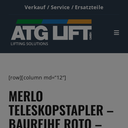
Zum
Verkauf / Service / Ersatzteile
Inhalt
springen
Togg
Navi
Start
Neumaschinen
[row][column md=“12″]
Gebrauchte
MERLO
Service
TELESKOPSTAPLER –
Kontakt
BAUREIHE ROTO –