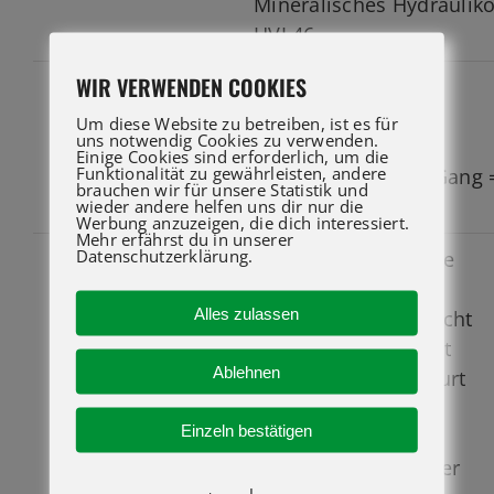
Mineralisches Hydraulikö
HVI 46
WIR VERWENDEN COOKIES
2 Gänge
GETRIEBE
elektrohydraulisch
Um diese Website zu betreiben, ist es für
uns notwendig Cookies zu verwenden.
gesteuert
Einige Cookies sind erforderlich, um die
Funktionalität zu gewährleisten, andere
Vmax = 1.Gang / 2.Gang 
brauchen wir für unsere Statistik und
11 / 20 km/h
wieder andere helfen uns dir nur die
Werbung anzuzeigen, die dich interessiert.
Mehr erfährst du in unserer
Datenschutzerklärung.
geschlossene Kabine
KABINE
geteilte Tür
Alles zulassen
360 Grad Rundumsicht
verstellbarer Sitz mit
Ablehnen
Sicherheitsbeckengurt
Heizung
Einzeln bestätigen
Front- Dach- und
Heckscheibenwischer