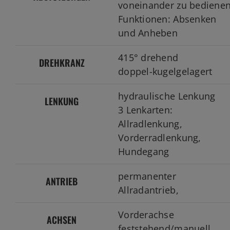
voneinander zu bediene
Funktionen: Absenken
und Anheben
415° drehend
DREHKRANZ
doppel-kugelgelagert
hydraulische Lenkung
LENKUNG
3 Lenkarten:
Allradlenkung,
Vorderradlenkung,
Hundegang
permanenter
ANTRIEB
Allradantrieb,
Vorderachse
ACHSEN
feststehend/manuell