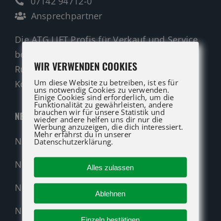
07142 94712-0
Ansprechpartner
Die ATG LIFT Profis für Verkauf und Service
beraten Sie gerne.
WIR VERWENDEN COOKIES
Rufen Sie an oder nutzen Sie unser
Um diese Website zu betreiben, ist es für
Kontaktformular für eine Anfrage.
uns notwendig Cookies zu verwenden.
Einige Cookies sind erforderlich, um die
Funktionalität zu gewährleisten, andere
brauchen wir für unsere Statistik und
NEUMASCHINEN
wieder andere helfen uns dir nur die
Werbung anzuzeigen, die dich interessiert.
Mehr erfährst du in unserer
Neumaschinen Übersicht
Datenschutzerklärung.
Neumaschinen Genie
Alles zulassen
Neumaschinen Merlo
Ablehnen
Nehmen Sie Kontakt auf!
Einzeln bestätigen