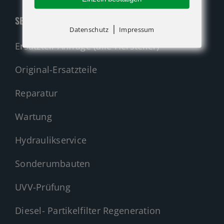
SERVICE
|
Datenschutz
Impressum
Ersatzteil-Anfrage (alle Hersteller)
Original-Ersatzteile
Reparatur
Wartung
Hydraulikservice
Sonderumbauten
UVV-Prüfung
Diesel- Partikelfilter Regeneration