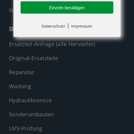
Einzeln bestätigen
Nehmen Sie Kontakt auf!
|
Datenschutz
Impressum
SERVICE
Ersatzteil-Anfrage (alle Hersteller)
Original-Ersatzteile
Reparatur
Wartung
Hydraulikservice
Sonderumbauten
UVV-Prüfung