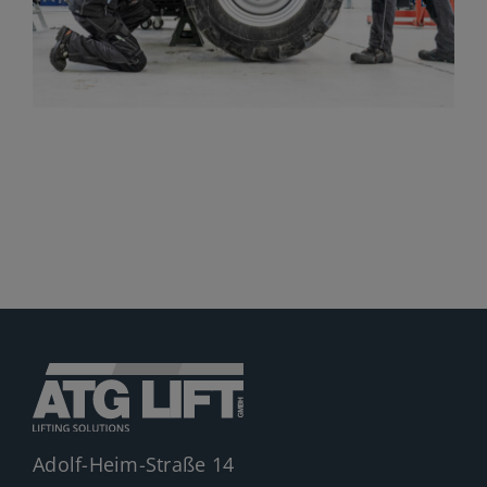
Jobs
News
Ersatzteile
Shop
Adolf-Heim-Straße 14