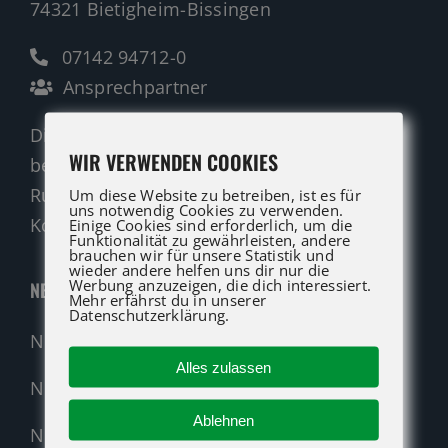
74321 Bietigheim-Bissingen
07142 94712-0
Ansprechpartner
Die ATG LIFT Profis für Verkauf und Service
WIR VERWENDEN COOKIES
beraten Sie gerne.
Rufen Sie an oder nutzen Sie unser
Um diese Website zu betreiben, ist es für
uns notwendig Cookies zu verwenden.
Kontaktformular für eine Anfrage.
Einige Cookies sind erforderlich, um die
Funktionalität zu gewährleisten, andere
brauchen wir für unsere Statistik und
wieder andere helfen uns dir nur die
Werbung anzuzeigen, die dich interessiert.
NEUMASCHINEN
Mehr erfährst du in unserer
Datenschutzerklärung.
Neumaschinen Übersicht
Alles zulassen
Neumaschinen Genie
Ablehnen
Neumaschinen Merlo