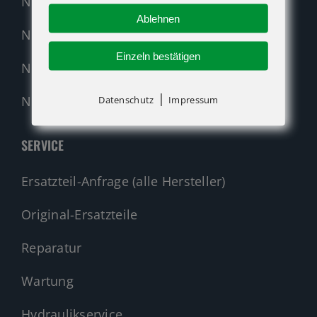
Neumaschinen Übersicht
Ablehnen
Neumaschinen Genie
Einzeln bestätigen
Neumaschinen Merlo
|
Nehmen Sie Kontakt auf!
Datenschutz
Impressum
SERVICE
Ersatzteil-Anfrage (alle Hersteller)
Original-Ersatzteile
Reparatur
Wartung
Hydraulikservice