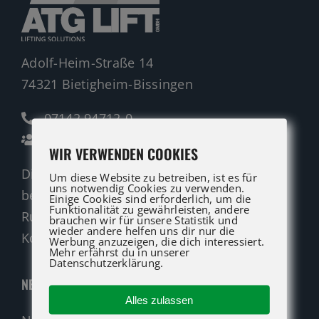
Adolf-Heim-Straße 14
74321 Bietigheim-Bissingen
07142 94712-0
Ansprechpartner
WIR VERWENDEN COOKIES
Die ATG LIFT Profis für Verkauf und Service
Um diese Website zu betreiben, ist es für
uns notwendig Cookies zu verwenden.
beraten Sie gerne.
Einige Cookies sind erforderlich, um die
Funktionalität zu gewährleisten, andere
Rufen Sie an oder nutzen Sie unser
brauchen wir für unsere Statistik und
wieder andere helfen uns dir nur die
Kontaktformular für eine Anfrage.
Werbung anzuzeigen, die dich interessiert.
Mehr erfährst du in unserer
Datenschutzerklärung.
NEUMASCHINEN
Alles zulassen