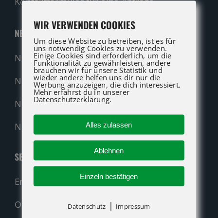
Kontaktformular für eine Anfrage.
WIR VERWENDEN COOKIES
NEUMASCHINEN
Um diese Website zu betreiben, ist es für
uns notwendig Cookies zu verwenden.
Einige Cookies sind erforderlich, um die
Neumaschinen Übersicht
Funktionalität zu gewährleisten, andere
brauchen wir für unsere Statistik und
wieder andere helfen uns dir nur die
Neumaschinen Genie
Werbung anzuzeigen, die dich interessiert.
Mehr erfährst du in unserer
Datenschutzerklärung.
Neumaschinen Merlo
Alles zulassen
Nehmen Sie Kontakt auf!
Ablehnen
SERVICE
Einzeln bestätigen
Ersatzteil-Anfrage (alle Hersteller)
Original-Ersatzteile
|
Datenschutz
Impressum