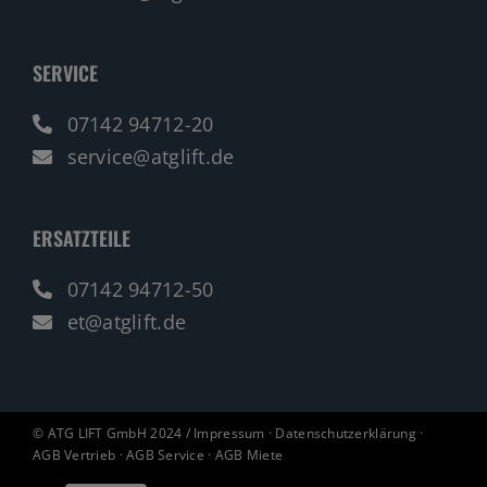
SERVICE
07142 94712-20
service@atglift.de
ERSATZTEILE
07142 94712-50
et@atglift.de
© ATG LIFT GmbH 2024 /
Impressum
·
Datenschutzerklärung
·
AGB Vertrieb
·
AGB Service
·
AGB Miete