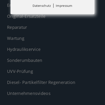
|
Ersatzteil-Anfrage (alle Hersteller)
Datenschutz
Impressum
Original-Ersatzteile
Reparatur
Wartung
Hydraulikservice
Sonderumbauten
UVV-Prüfung
Diesel- Partikelfilter Regeneration
Unternehmensvideos