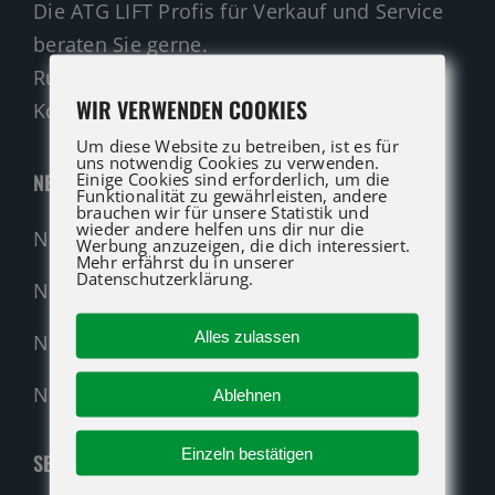
Die ATG LIFT Profis für Verkauf und Service
beraten Sie gerne.
Rufen Sie an oder nutzen Sie unser
WIR VERWENDEN COOKIES
Kontaktformular für eine Anfrage.
Um diese Website zu betreiben, ist es für
uns notwendig Cookies zu verwenden.
Einige Cookies sind erforderlich, um die
NEUMASCHINEN
Funktionalität zu gewährleisten, andere
brauchen wir für unsere Statistik und
wieder andere helfen uns dir nur die
Neumaschinen Übersicht
Werbung anzuzeigen, die dich interessiert.
Mehr erfährst du in unserer
Datenschutzerklärung.
Neumaschinen Genie
Alles zulassen
Neumaschinen Merlo
Nehmen Sie Kontakt auf!
Ablehnen
Einzeln bestätigen
SERVICE