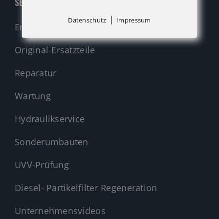
SERVICE
|
Datenschutz
Impressum
Ersatzteil-Anfrage (alle Hersteller)
Original-Ersatzteile
Reparatur
Wartung
Hydraulikservice
Sonderumbauten
UVV-Prüfung
Diesel- Partikelfilter Regeneration
Unternehmensvideos