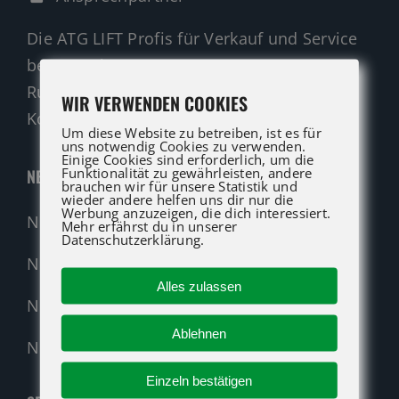
Die ATG LIFT Profis für Verkauf und Service
beraten Sie gerne.
Rufen Sie an oder nutzen Sie unser
WIR VERWENDEN COOKIES
Kontaktformular für eine Anfrage.
Um diese Website zu betreiben, ist es für
uns notwendig Cookies zu verwenden.
Einige Cookies sind erforderlich, um die
Funktionalität zu gewährleisten, andere
NEUMASCHINEN
brauchen wir für unsere Statistik und
wieder andere helfen uns dir nur die
Werbung anzuzeigen, die dich interessiert.
Neumaschinen Übersicht
Mehr erfährst du in unserer
Datenschutzerklärung.
Neumaschinen Genie
Alles zulassen
Neumaschinen Merlo
Ablehnen
Nehmen Sie Kontakt auf!
Einzeln bestätigen