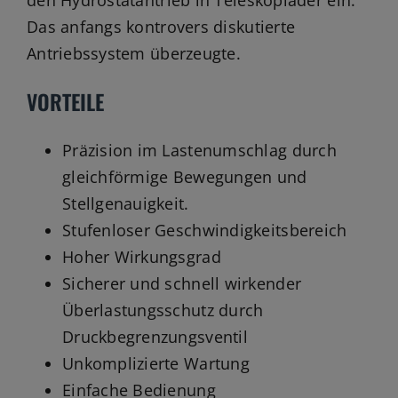
den Hydrostatantrieb in Teleskoplader ein.
Jobs
Das anfangs kontrovers diskutierte
News
Antriebssystem überzeugte.
Ersatzteile
VORTEILE
Shop
Präzision im Lastenumschlag durch
gleichförmige Bewegungen und
Stellgenauigkeit.
Stufenloser Geschwindigkeitsbereich
Hoher Wirkungsgrad
Sicherer und schnell wirkender
Überlastungsschutz durch
Druckbegrenzungsventil
Unkomplizierte Wartung
Einfache Bedienung