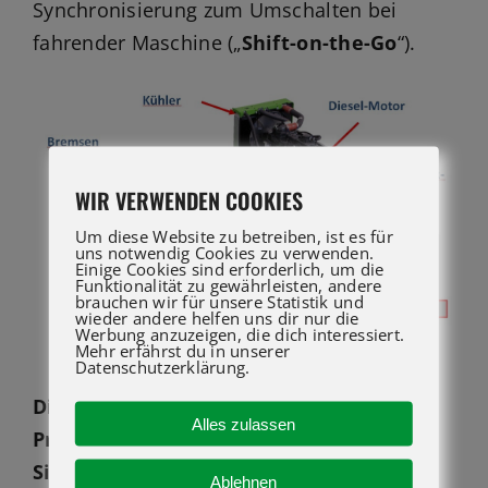
Synchronisierung zum Umschalten bei
fahrender Maschine („
Shift-on-the-Go
“).
WIR VERWENDEN COOKIES
Um diese Website zu betreiben, ist es für
uns notwendig Cookies zu verwenden.
Einige Cookies sind erforderlich, um die
Funktionalität zu gewährleisten, andere
brauchen wir für unsere Statistik und
wieder andere helfen uns dir nur die
Werbung anzuzeigen, die dich interessiert.
Mehr erfährst du in unserer
Datenschutzerklärung.
Die Antriebsvariante steht für: –
Alles zulassen
Präzision – leichtgängiges Fahren –
Sicherheit – hohe Leistungen
Ablehnen