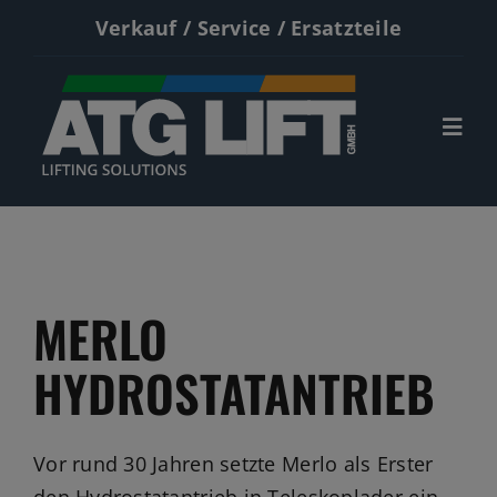
Zum
Verkauf / Service / Ersatzteile
Inhalt
springen
Togg
Navi
Start
Neumaschinen
MERLO
Gebrauchte
HYDROSTATANTRIEB
Service
Kontakt
Vor rund 30 Jahren setzte Merlo als Erster