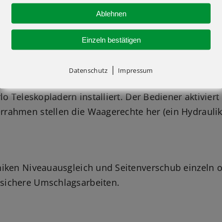
Ablehnen
Einzeln bestätigen
ng von Hydraulikzylindern am Rahmen Boden-Uneben
|
Datenschutz
Impressum
n, stehen die Maschinen sicher im Gelände. Hohe La
rlo Teleskopladern installiert. Der Bediener aktivie
rahmen stellen die Waagerechte her (ein Hydraulik
hniken Niveauausgleich und Seitenverschub einzel
sichere Umschlagsarbeiten.