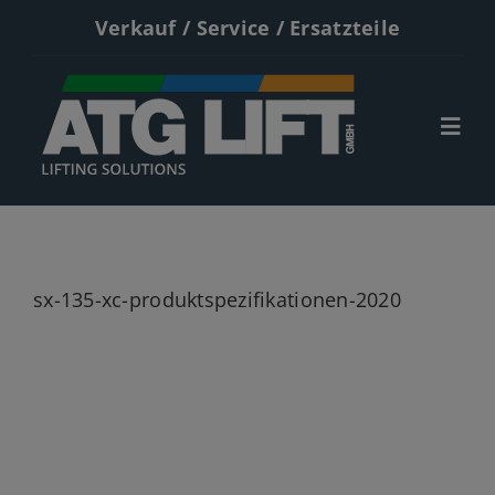
Zum
Verkauf / Service / Ersatzteile
Inhalt
springen
Togg
Navi
Start
Neumaschinen
sx-135-xc-produktspezifikationen-2020
Gebrauchte
Service
Kontakt