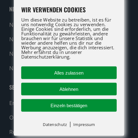
WIR VERWENDEN COOKIES
NEUMASCHINEN
Um diese Website zu betreiben, ist es für
Neumaschinen Übersicht
uns notwendig Cookies zu verwenden.
Einige Cookies sind erforderlich, um die
Funktionalität zu gewährleisten, andere
brauchen wir für unsere Statistik und
Neumaschinen Genie
wieder andere helfen uns dir nur die
Werbung anzuzeigen, die dich interessiert.
Mehr erfährst du in unserer
Neumaschinen Merlo
Datenschutzerklärung.
Nehmen Sie Kontakt auf!
Alles zulassen
SERVICE
Ablehnen
Ersatzteil-Anfrage (alle Hersteller)
Einzeln bestätigen
Original-Ersatzteile
|
Datenschutz
Impressum
Reparatur