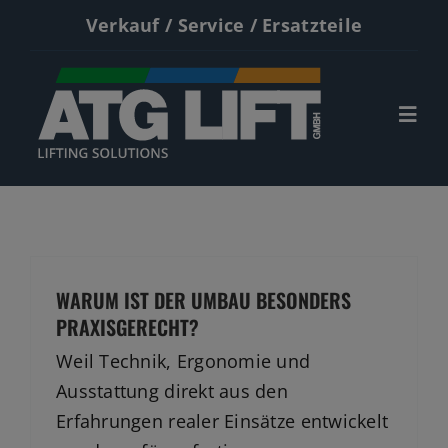
Zum
Verkauf / Service / Ersatzteile
Inhalt
springen
Togg
Navi
Start
Neumaschinen
WARUM IST DER UMBAU BESONDERS
Gebrauchte
PRAXISGERECHT?
Service
Weil Technik, Ergonomie und
Ausstattung direkt aus den
Kontakt
Erfahrungen realer Einsätze entwickelt