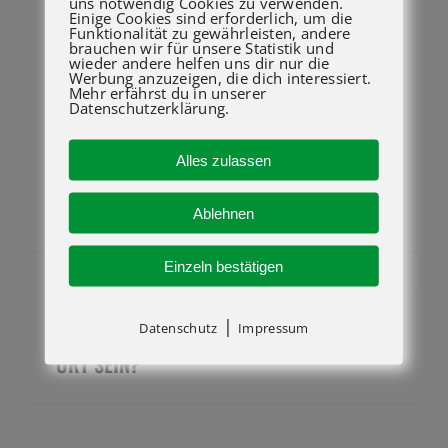
uns notwendig Cookies zu verwenden.
Einige Cookies sind erforderlich, um die
WELCHE REGIONEN DECKT ATG LIFT AB?
Funktionalität zu gewährleisten, andere
brauchen wir für unsere Statistik und
wieder andere helfen uns dir nur die
ATG deckt mit seinen
Werbung anzuzeigen, die dich interessiert.
Mehr erfährst du in unserer
Aussendienstmonteuren alle
Datenschutzerklärung.
Postleitzahlen zwischen 68000 und
97999 ab. Bei weiteren Fragen können
Alles zulassen
Sie sicher gerne an +49 7142 94712 –
20 wenden. Hier finden Sie
Ablehnen
Einzeln bestätigen
|
Datenschutz
Impressum
WIE SCHNELL KANN EIN TECHNIKER VOR
ORT SEIN?