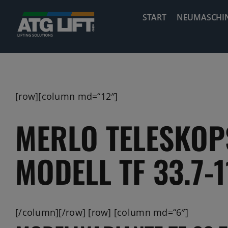
Zum
START
NEUMASCHI
Inhalt
springen
[row][column md=“12″]
MERLO TELESKOP
MODELL TF 33.7-1
[/column][/row] [row] [column md=“6″]