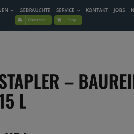
NEN
GEBRAUCHTE
SERVICE
KONTAKT
JOBS
Ersatzteile
Shop
STAPLER – BAURE
15 L