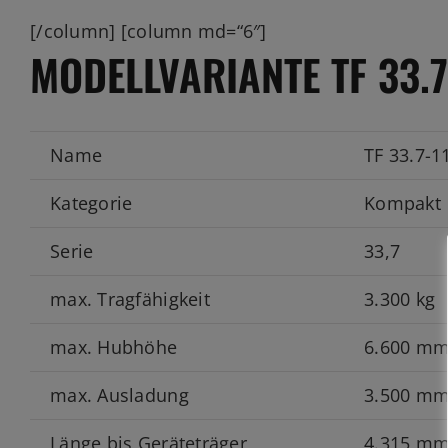
[/column] [column md=“6″]
MODELLVARIANTE TF 33.7
Name
TF 33.7-1
Kategorie
Kompakt
Serie
33,7
max. Tragfähigkeit
3.300 kg
max. Hubhöhe
6.600 m
max. Ausladung
3.500 m
Länge bis Geräteträger
4.315 m