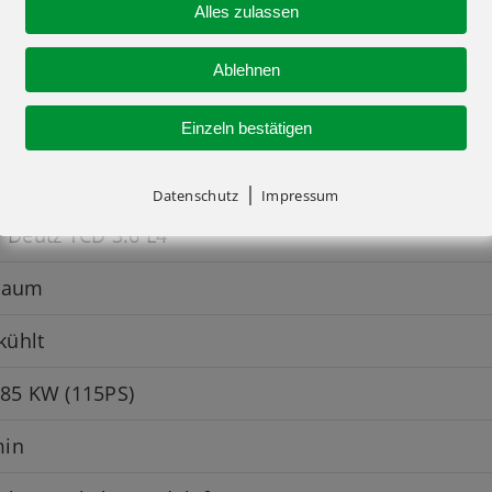
Alles zulassen
m
Ablehnen
m
Einzeln bestätigen
|
Datenschutz
Impressum
r Deutz TCD 3.6 L4
braum
kühlt
 85 KW (115PS)
min