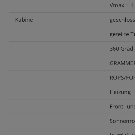
Vmax = 1.
Kabine
geschlos
geteilte T
360 Grad
GRAMMER l
ROPS/FOP
Heizung
Front- u
Sonnenro