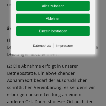
unserem Werk abzuholen
Alles zulassen
Ablehnen
§7 Abnahme
Einzeln bestätigen
(1) Nach Fertigstellung der beauftragten
|
Datenschutz
Impressum
Leistungen ist der Kunde verpflichtet unsere
Leistungen abzunehmen.
(2) Die Abnahme erfolgt in unserer
Betriebsstätte. Ein abweichender
Abnahmeort bedarf der ausdrücklichen
schriftlichen Vereinbarung, es sei denn wir
erbringen unsere Leistung an einem
anderen Ort. Dann ist dieser Ort auch der