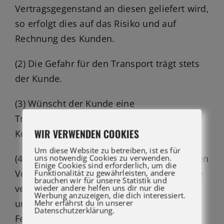
Vertragsgegenstand an diesen geliefert wird,
so erfolgt dies auf das Risiko und auf
Rechnung des Kunden.
(2) Die Gefahr für den Transport trägt stets
der Kunde.
(3) Wünscht der Kunde eine
Transportversicherung, so hat dieser die
WIR VERWENDEN COOKIES
Kosten hierfür zu tragen.
Um diese Website zu betreiben, ist es für
(4) Sollten keine abweichenden, schriftlichen
uns notwendig Cookies zu verwenden.
Einige Cookies sind erforderlich, um die
Vereinbarungen vorliegen, so ist der Kunde
Funktionalität zu gewährleisten, andere
brauchen wir für unsere Statistik und
verpflichtet den Vertragsgegenstand
wieder andere helfen uns dir nur die
Werbung anzuzeigen, die dich interessiert.
unverzüglich nach der
Mehr erfährst du in unserer
Datenschutzerklärung.
Fertigstellungsmeldung durch uns in