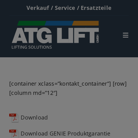
Zum
Verkauf / Service / Ersatzteile
Inhalt
springen
Togg
Navi
Start
Neumaschinen
[container xclass=“kontakt_container“] [row]
Gebrauchte
[column md=“12″]
Service
Download
Kontakt
Download GENIE Produktgarantie